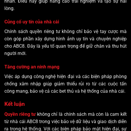
nhân. Điều này giúp nâng cao trải nghiệm và tạo sự hài
lòng.
Củng cố uy tín của nhà cái
Chính sách quyền riêng tư không chỉ bảo vệ tay cược mà
còn góp phần xây dựng hình ảnh uy tín và chuyên nghiệp
cho ABC8. Đây là yếu tố quan trọng để giữ chân và thu hút
người mới.
Tăng cường an ninh mạng
Việc áp dụng công nghệ hiện đại và các biện pháp phòng
chống xâm nhập giúp giảm thiểu rủi ro từ các cuộc tấn
công mang, bảo vệ cả các bet thủ và hệ thống của nhà cái.
Kết luận
Quyền riêng tư
không chỉ là chính sách mà còn là cam kết
từ nhà cái ABC8 trong việc bảo vệ dữ liệu và giao dịch diễn
ra trong hệ thống. Với các biện pháp bảo mật hiện đại, sự