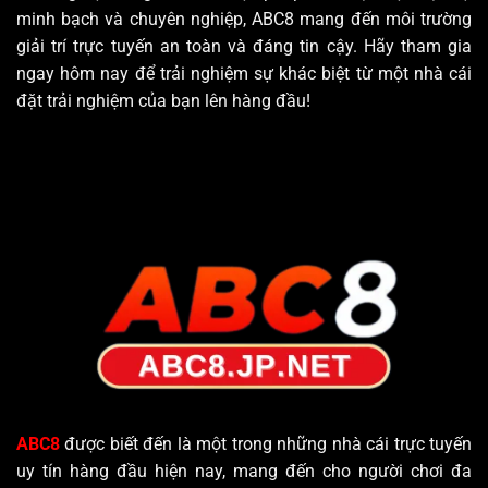
minh bạch và chuyên nghiệp, ABC8 mang đến môi trường
giải trí trực tuyến an toàn và đáng tin cậy. Hãy tham gia
ngay hôm nay để trải nghiệm sự khác biệt từ một nhà cái
đặt trải nghiệm của bạn lên hàng đầu!
ABC8
được biết đến là một trong những nhà cái trực tuyến
uy tín hàng đầu hiện nay, mang đến cho người chơi đa