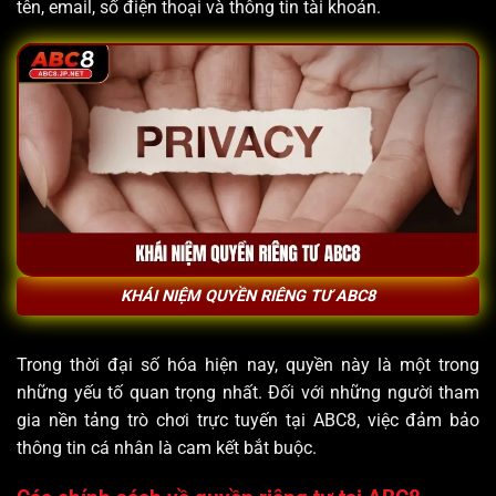
tên, email, số điện thoại và thông tin tài khoản.
KHÁI NIỆM QUYỀN RIÊNG TƯ ABC8
Trong thời đại số hóa hiện nay, quyền này là một trong
những yếu tố quan trọng nhất. Đối với những người tham
gia nền tảng trò chơi trực tuyến tại ABC8, việc đảm bảo
thông tin cá nhân là cam kết bắt buộc.