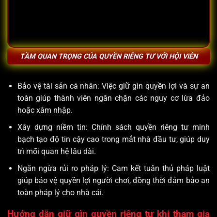
TẦM QUAN TRỌNG CỦA QUYỀN RIÊNG TƯ VỚI HỘI VIÊN
Bảo vệ tài sản cá nhân: Việc giữ gìn quyền lợi và sự an
toàn giúp thành viên ngăn chặn các nguy cơ lừa đảo
hoặc xâm nhập.
Xây dựng niềm tin: Chính sách quyền riêng tư minh
bạch tạo độ tin cậy cao trong mắt nhà đầu tư, giúp duy
trì mối quan hệ lâu dài.
Ngăn ngừa rủi ro pháp lý: Cam kết tuân thủ pháp luật
giúp bảo vệ quyền lợi người chơi, đồng thời đảm bảo an
toàn pháp lý cho nhà cái.
Hướng dẫn giữ gìn quyền riêng tư khi tham gia