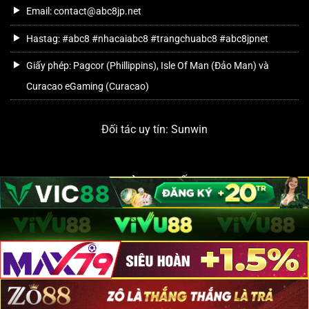
Email:
contact@abc8jp.net
Hastag: #abc8 #nhacaiabc8 #trangchuabc8 #abc8jpnet
Giấy phép: Pagcor (Phillippins), Isle Of Man (Đảo Man) và
Curacao eGaming (Curacao)
Đối tác uy tín:
Sunwin
NHÀ CUNG CẤP
Copyright 2026 ©
ABC8.JP.NET NHÀ CÁI TOP 1