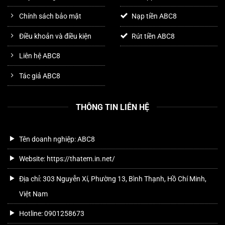
Chính sách bảo mật
Nạp tiền ABC8
Điều khoản và điều kiện
Rút tiền ABC8
Liên hệ ABC8
Tác giả ABC8
THÔNG TIN LIÊN HỆ
Tên doanh nghiệp: ABC8
Website: https://thatem.in.net/
Địa chỉ: 303 Nguyễn Xí, Phường 13, Bình Thạnh, Hồ Chí Minh,
Việt Nam
Hotline: 0901258673